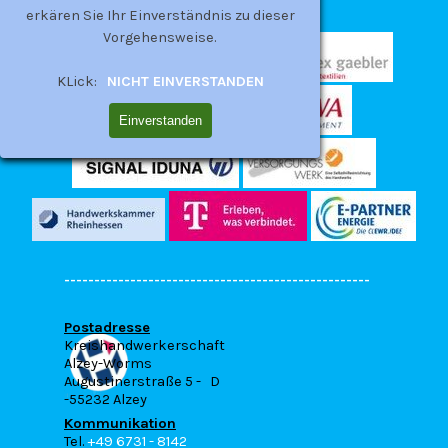
erkären Sie Ihr Einverständnis zu dieser
Vorgehensweise.
KLick:
NICHT EINVERSTANDEN
Einverstanden
---------------------------------------------------
---------------------------------------------------
Postadresse
---------------------------------------------------
Kreishandwerkerschaft
---------------------------------------------------
Alzey-Worms
-------------------------------
Augustinerstraße 5 - D
-55232 Alzey
Kommunikation
Tel.
+49 6731 - 8142