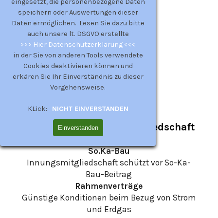
eingesetzt, die personenbezogene Daten
speichern oder Auswertungen dieser
Daten ermöglichen. Lesen Sie dazu bitte
auch unsere lt. DSGVO erstellte
>>> Hier Datenschutzerklärung <<<
in der Sie von anderen Tools verwendete
Cookies deaktivieren können und
erkären Sie Ihr Einverständnis zu dieser
Vorgehensweise.
KLick:
NICHT EINVERSTANDEN
Vorteile der Innungsmitgliedschaft
Einverstanden
So.Ka-Bau
Innungsmitgliedschaft schützt vor So-Ka-
Bau-Beitrag
Rahmenverträge
Günstige Konditionen beim Bezug
von Strom
und Erdgas