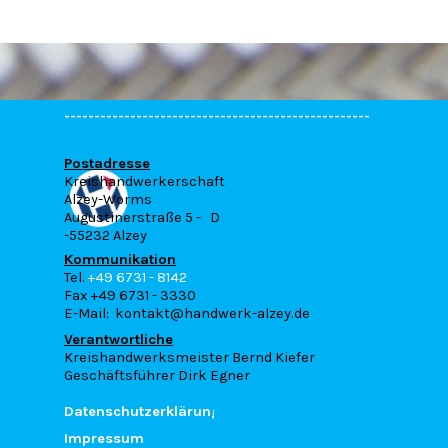
---------------------------------------------------
---------------------------------------------------
Postadresse
---------------------------------------------------
Kreishandwerkerschaft
---------------------------------------------------
Alzey-Worms
-------------------------------
Augustinerstraße 5 - D
-55232 Alzey
Kommunikation
Tel.
+49 6731 - 8142
Fax +49 6731 - 3330
E-Mail: kontakt@handwerk-alzey.de
Verantwortliche
Kreishandwerksmeister Bernd Kiefer
Geschäftsführer Dirk Egner
Datenschutzerklärung
Impressum