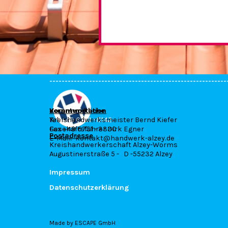
----------------------------------------------------------
----------------------------------------------------------
Kommunikation
Verantwortliche
Tel.
Kreishandwerksmeister Bernd Kiefer
+49 6731 - 8142
Fax +49 6731 - 3330
Geschäftsführer Dirk Egner
Postadresse
E-Mail: kontakt@handwerk-alzey.de
Kreishandwerkerschaft Alzey-Worms
Augustinerstraße 5 - D -55232 Alzey
Impressum
Datenschutzerklärung
Made by ESCAPE GmbH